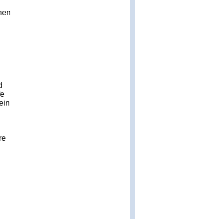
nen
d
fe
ein
re