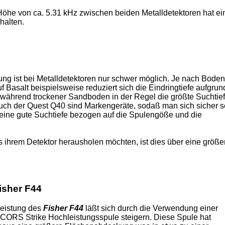
Höhe von ca. 5.31 kHz zwischen beiden Metalldetektoren hat ei
halten.
stung ist bei Metalldetektoren nur schwer möglich. Je nach Boden
uf Basalt beispielsweise reduziert sich die Eindringtiefe aufgrun
 während trockener Sandboden in der Regel die größte Suchtie
auch der Quest Q40 sind Markengeräte, sodaß man sich sicher s
 eine gute Suchtiefe bezogen auf die Spulengöße und die
 ihrem Detektor herausholen möchten, ist dies über eine größe
isher F44
leistung des
Fisher F44
läßt sich durch die Verwendung einer
 CORS Strike Hochleistungsspule steigern. Diese Spule hat