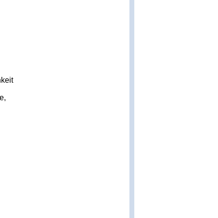
keit
e,