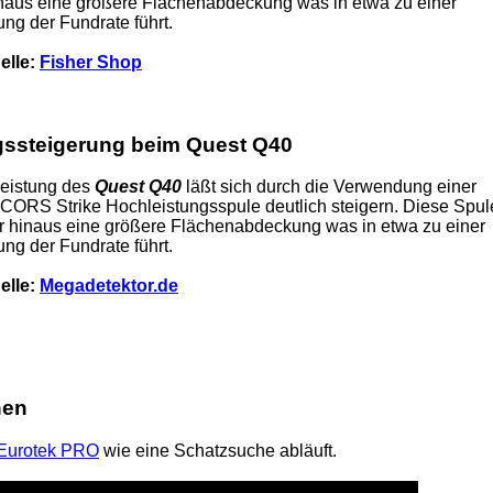
naus eine größere Flächenabdeckung was in etwa zu einer
ng der Fundrate führt.
elle:
Fisher Shop
gssteigerung beim Quest Q40
leistung des
Quest Q40
läßt sich durch die Verwendung einer
 CORS Strike Hochleistungsspule deutlich steigern. Diese Spul
r hinaus eine größere Flächenabdeckung was in etwa zu einer
ng der Fundrate führt.
elle:
Megadetektor.de
hen
Eurotek PRO
wie eine Schatzsuche abläuft.