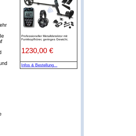
sehr
le
uf
d
 und
e