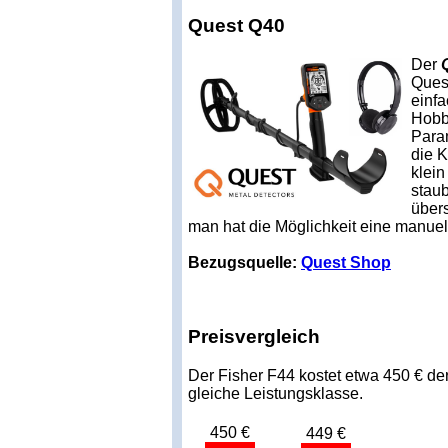
Quest Q40
Der
Quest
einfa
Hobb
Param
die K
klei
stau
über
man hat die Möglichkeit eine manu
Bezugsquelle:
Quest Shop
Preisvergleich
Der Fisher F44 kostet etwa 450 € de
gleiche Leistungsklasse.
450 €
449 €