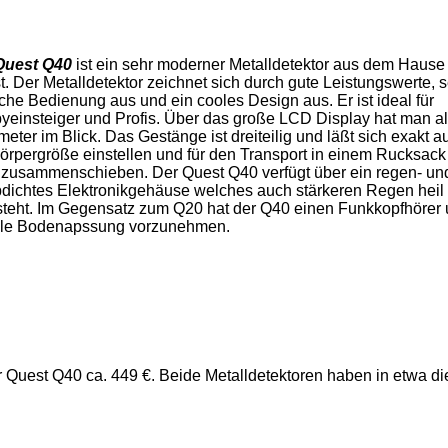
Quest Q40
ist ein sehr moderner Metalldetektor aus dem Hause
. Der Metalldetektor zeichnet sich durch gute Leistungswerte, 
che Bedienung aus und ein cooles Design aus. Er ist ideal für
yeinsteiger und Profis. Über das große LCD Display hat man al
eter im Blick. Das Gestänge ist dreiteilig und läßt sich exakt a
örpergröße einstellen und für den Transport in einem Rucksack
n zusammenschieben. Der Quest Q40 verfügt über ein regen- un
bdichtes Elektronikgehäuse welches auch stärkeren Regen heil
steht. Im Gegensatz zum Q20 hat der Q40 einen Funkkopfhörer
elle Bodenapssung vorzunehmen.
r Quest Q40 ca. 449 €. Beide Metalldetektoren haben in etwa di