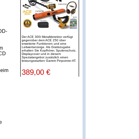
 DD-
em
LCD
beim
e