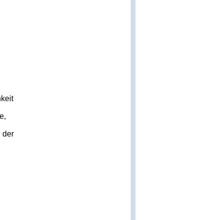
keit
e,
 der