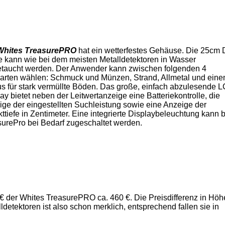
Whites TreasurePRO
hat ein wetterfestes Gehäuse. Die 25cm
e kann wie bei dem meisten Metalldetektoren in Wasser
etaucht werden. Der Anwender kann zwischen folgenden 4
arten wählen: Schmuck und Münzen, Strand, Allmetal und ein
s für stark vermüllte Böden. Das große, einfach abzulesende 
ay bietet neben der Leitwertanzeige eine Batteriekontrolle, die
ge der eingestellten Suchleistung sowie eine Anzeige der
ttiefe in Zentimeter. Eine integrierte Displaybeleuchtung kann 
surePro bei Bedarf zugeschaltet werden.
€ der Whites TreasurePRO ca. 460 €. Die Preisdifferenz in Höh
detektoren ist also schon merklich, entsprechend fallen sie in