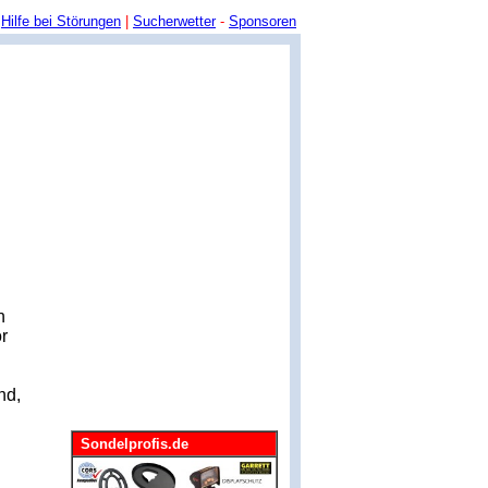
Hilfe bei Störungen
|
Sucherwetter
-
Sponsoren
n
r
nd,