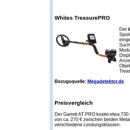
Whites TreasurePRO
Der
Spul
eing
Such
Modu
Displ
Anzei
Objek
Trea
Bezugsquelle:
Megadetektor.de
Preisvergleich
Der Garrett AT PRO kostet etwa 730 
von ca. 270 € zwischen beiden Metall
verschiedene Leistungsklassen.