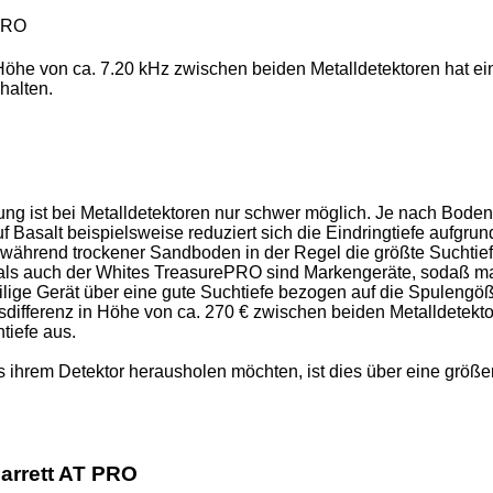
PRO
Höhe von ca. 7.20 kHz zwischen beiden Metalldetektoren hat ei
halten.
stung ist bei Metalldetektoren nur schwer möglich. Je nach Boden
uf Basalt beispielsweise reduziert sich die Eindringtiefe aufgrun
 während trockener Sandboden in der Regel die größte Suchtie
 als auch der Whites TreasurePRO sind Markengeräte, sodaß m
eilige Gerät über eine gute Suchtiefe bezogen auf die Spulengö
isdifferenz in Höhe von ca. 270 € zwischen beiden Metalldetekt
htiefe aus.
 ihrem Detektor herausholen möchten, ist dies über eine größe
arrett AT PRO