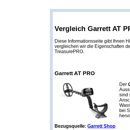
Vergleich Garrett AT 
Diese Informationsseite gibt Ihnen H
vergleichen wir die Eigenschaften d
TreasurePRO.
Garrett AT PRO
Der
Ausst
sind
Ansc
Wasse
bei S
herv
Bezugsquelle:
Garrett Shop