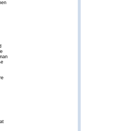
nen
d
fe
 man
ße
re
at