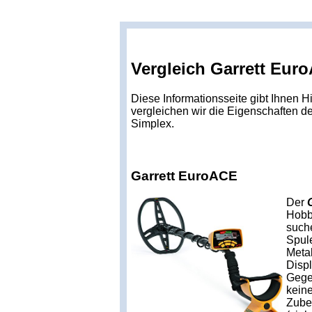
Vergleich Garrett Eur
Diese Informationsseite gibt Ihnen H
vergleichen wir die Eigenschaften 
Simplex.
Garrett EuroACE
Der
Hobb
such
Spul
Meta
Displ
Gege
kein
Zubeh