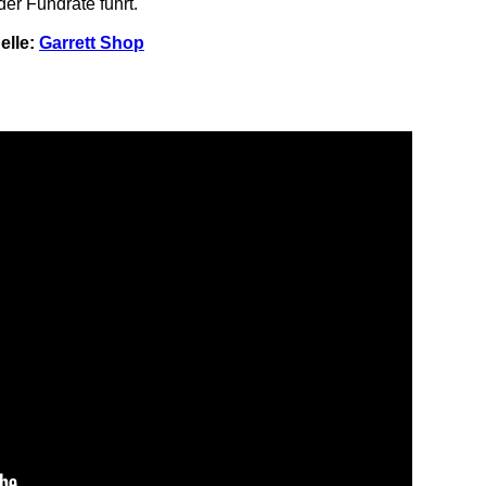
er Fundrate führt.
elle:
Garrett Shop