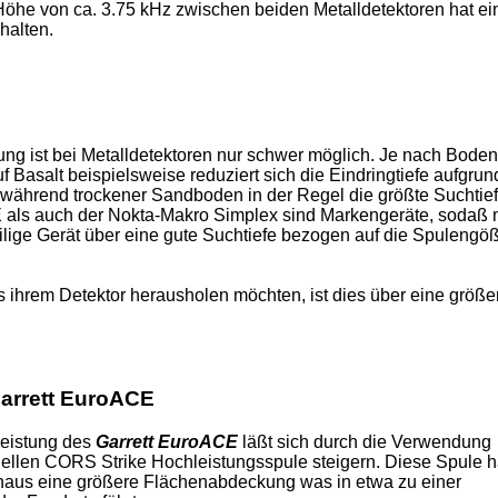
Höhe von ca. 3.75 kHz zwischen beiden Metalldetektoren hat ei
halten.
stung ist bei Metalldetektoren nur schwer möglich. Je nach Boden
uf Basalt beispielsweise reduziert sich die Eindringtiefe aufgrun
 während trockener Sandboden in der Regel die größte Suchtie
E als auch der Nokta-Makro Simplex sind Markengeräte, sodaß
eilige Gerät über eine gute Suchtiefe bezogen auf die Spulengö
 ihrem Detektor herausholen möchten, ist dies über eine größe
arrett EuroACE
leistung des
Garrett EuroACE
läßt sich durch die Verwendung
iellen CORS Strike Hochleistungsspule steigern. Diese Spule h
naus eine größere Flächenabdeckung was in etwa zu einer