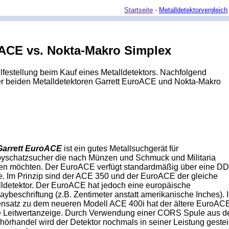
Startseite
-
Metalldetektorvergleich
oACE vs. Nokta-Makro Simplex
ilfestellung beim Kauf eines Metalldetektors. Nachfolgend
der beiden Metalldetektoren Garrett EuroACE und Nokta-Makro
Garrett EuroACE
ist ein gutes Metallsuchgerät für
yschatzsucher die nach Münzen und Schmuck und Militaria
en möchten. Der EuroACE verfügt standardmäßig über eine DD
e. Im Prinzip sind der ACE 350 und der EuroACE der gleiche
lldetektor. Der EuroACE hat jedoch eine europäische
aybeschriftung (z.B. Zentimeter anstatt amerikanische Inches). 
nsatz zu dem neueren Modell ACE 400i hat der ältere EuroAC
e Leitwertanzeige. Durch Verwendung einer CORS Spule aus 
örhandel wird der Detektor nochmals in seiner Leistung gestei