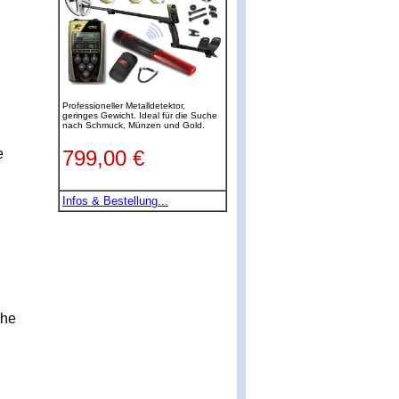
e
öhe