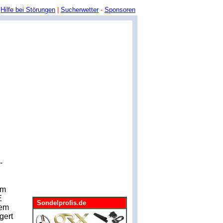
Hilfe bei Störungen
|
Sucherwetter
-
Sponsoren
-
Im
E
dem
gert