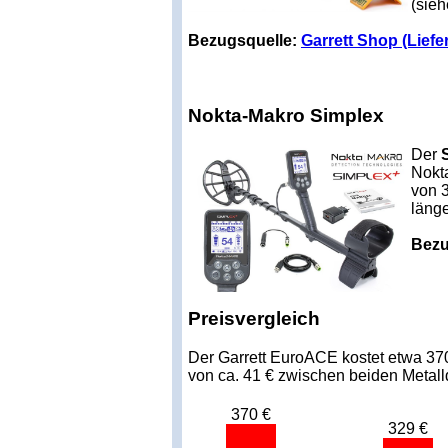
(sieh
Bezugsquelle:
Garrett Shop (Liefe
Nokta-Makro Simplex
Der
Nokta
von 3
länge
Bezu
Preisvergleich
Der Garrett EuroACE kostet etwa 370
von ca. 41 € zwischen beiden Metalld
370 €
329 €