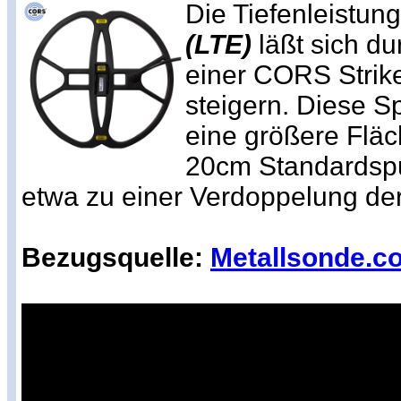
Die Tiefenleistun
(LTE)
läßt sich d
einer CORS Strik
steigern. Diese S
eine größere Flä
20cm Standardsp
etwa zu einer Verdoppelung der
Bezugsquelle:
Metallsonde.c